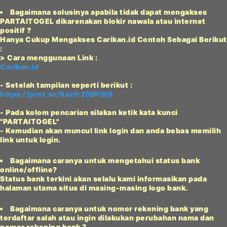
Bagaimana solusinya apabila tidak dapat mengakses
PARTAITOGEL dikarenakan blokir nawala atau internet
positif ?
Hanya Cukup Mengakses Carikan.id Contoh Sebagai Berikut
:
> Cara menggunaan Link :
Carikan.id
- Setelah tampilan seperti berikut :
https://prnt.sc/8azfr25BPOj9
- Pada kolom pencarian silakan ketik kata kunci
"PARTAITOGEL"
- Kemudian akan muncul link login dan anda bebas memilih
link untuk login.
Bagaimana caranya untuk mengetahui status bank
online/offline?
Status bank terkini akan selalu kami informasikan pada
halaman utama situs di masing-masing logo bank.
Bagaimana caranya untuk nomor rekening bank yang
terdaftar salah atau ingin dilakukan perubahan nama dan
nomor rekening bank ?