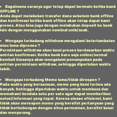
Bagaimana caranya agar tetap dapat bermain ketika bank
OFFLINE ?
Anda dapat melakukan transfer dana sebelum bank offline
dan konfirmasi ketika bank offline akan tetap dapat kami
proses. Atau bisa juga dengan melakukan deposit ke bank
lain dengan menggunakan nominal unik/acak.
Mengapa terkadang withdraw mengalami keterlambatan
atau lama diproses ?
Permintaan withdraw akan kami proses berdasarkan waktu
antrian konfirmasi. Ketika bank baru saja online/normal
kembali biasanya akan mengalami penumpukan pada
antrian permintaan withdraw, sehingga diperlukan waktu
lebih.
Mengapa terkadang Memo lama/tidak direspon ?
Pada waktu yang bersamaan, memo yang kami terima ada
banyak. Sehingga diperlukan waktu untuk membaca dan
memahami kendala satu per satu agar dapat memberikan
solusi/informasi yang tepat. Karena alasan efisiensi, kami
tidak akan merespon memo yang bersifat pertanyaan yang
tidak berhubungan dengan situs permainan, bersifat kasar
dan menyerang.